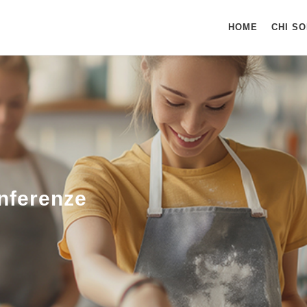
HOME
CHI S
nferenze